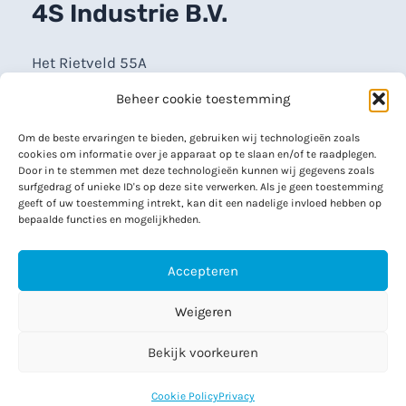
4S Industrie B.V.
Het Rietveld 55A
7321 CT Apeldoorn
Beheer cookie toestemming
info@4sindustrie.nl
Om de beste ervaringen te bieden, gebruiken wij technologieën zoals
cookies om informatie over je apparaat op te slaan en/of te raadplegen.
Door in te stemmen met deze technologieën kunnen wij gegevens zoals
Maandag – vrijdag
surfgedrag of unieke ID's op deze site verwerken. Als je geen toestemming
geeft of uw toestemming intrekt, kan dit een nadelige invloed hebben op
8:30 – 17:00 uur
bepaalde functies en mogelijkheden.
055 542 4228
Accepteren
Weigeren
Copyright © 2026 | 4S Industrie B.V.
Bekijk voorkeuren
Cookie Policy
Privacy