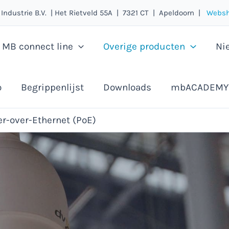
 Industrie B.V. | Het Rietveld 55A | 7321 CT | Apeldoorn |
Websh
MB connect line
Overige producten
Ni
o
Begrippenlijst
Downloads
mbACADEMY
r-over-Ethernet (PoE)