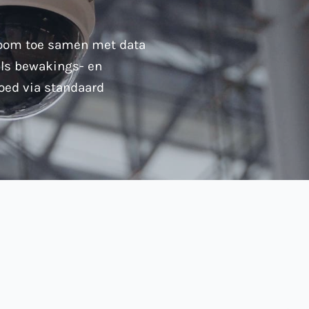
room toe samen met data
als bewakings- en
ed via standaard