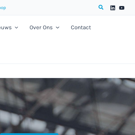
op
euws
Over Ons
Contact