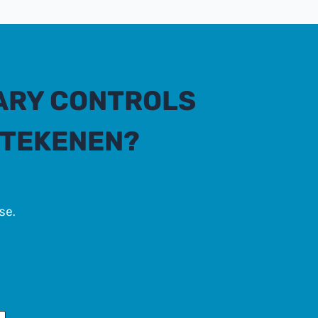
ARY CONTROLS
ETEKENEN?
se.