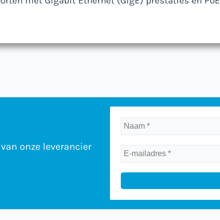
orten met Gigabit Ethernet (GigE) prestaties en PoE
van onze leverancier