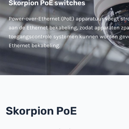
Skorpion PoE switches
Power-over-Ethernet (PoE) apparatuur voegt st
aan de Ethernet bekabeling, zodat apparaten zo
toegangscontrole systemen kunnen worden gevo
Ethernet bekabeling.
Skorpion PoE