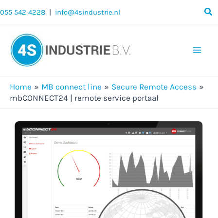
Ga
055 542 4228
|
info@4sindustrie.nl
naar
de
inhoud
Mai
Men
Home
MB connect line
Secure Remote Access
mbCONNECT24 | remote service portaal