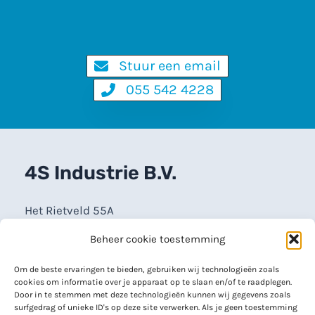
Stuur een email
055 542 4228
4S Industrie B.V.
Het Rietveld 55A
7321 CT Apeldoorn
Beheer cookie toestemming
info@4sindustrie.nl
Om de beste ervaringen te bieden, gebruiken wij technologieën zoals
cookies om informatie over je apparaat op te slaan en/of te raadplegen.
Door in te stemmen met deze technologieën kunnen wij gegevens zoals
Maandag – vrijdag
surfgedrag of unieke ID's op deze site verwerken. Als je geen toestemming