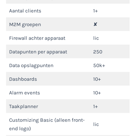
Aantal clients
1+
M2M groepen
✘
Firewall achter apparaat
lic
Datapunten per apparaat
250
Data opslagpunten
50k+
Dashboards
10+
Alarm events
10+
Taakplanner
1+
Customizing Basic (alleen front-
lic
end logo)