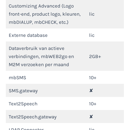
Customizing Advanced (Logo
front-end, product logo, kleuren,
lic
mbDIALUP, mbCHECK, etc.)
Externe database
lic
Dataverbruik van actieve
verbindingen, mbWEB2go en
2GB+
M2M verzoeken per maand
mbSMS
10+
SMS.gateway
✘
Text2Speech
10+
Text2Speech.gateway
✘
LDAP Connector
lic