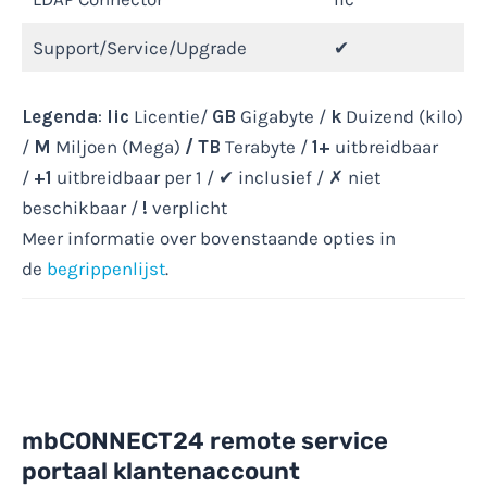
Support/Service/Upgrade
✔
Legenda
:
lic
Licentie/
GB
Gigabyte /
k
Duizend (kilo)
/
M
Miljoen (Mega)
/
TB
Terabyte /
1+
uitbreidbaar
/
+1
uitbreidbaar per 1 / ✔ inclusief / ✗ niet
beschikbaar /
!
verplicht
Meer informatie over bovenstaande opties in
de
begrippenlijst
.
mbCONNECT24 remote service
portaal klantenaccount