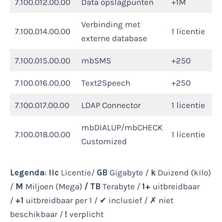
7.100.012.00.00
Data opslagpunten
+1M
Verbinding met
7.100.014.00.00
1 licentie
externe database
7.100.015.00.00
mbSMS
+250
7.100.016.00.00
Text2Speech
+250
7.100.017.00.00
LDAP Connector
1 licentie
mbDIALUP/mbCHECK
7.100.018.00.00
1 licentie
Customized
Legenda
:
lic
Licentie/
GB
Gigabyte /
k
Duizend (kilo)
/
M
Miljoen (Mega)
/
TB
Terabyte /
1+
uitbreidbaar
/
+1
uitbreidbaar per 1 / ✔ inclusief / ✗ niet
beschikbaar /
!
verplicht