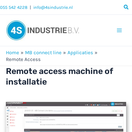
Ga
055 542 4228
|
info@4sindustrie.nl
naar
de
inhoud
Mai
Men
Home
MB connect line
Applicaties
Remote Access
Remote access machine of
installatie