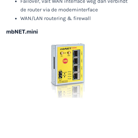
Failover, valt WAN interface weg dan verbindt
de router via de modeminterface
WAN/LAN routering & firewall
mbNET.mini