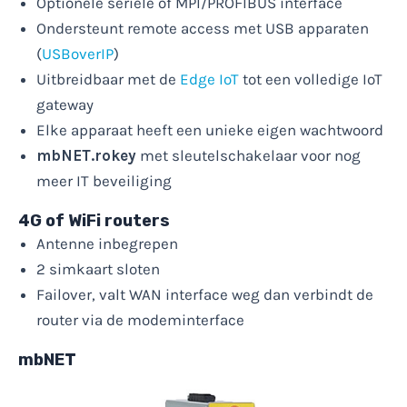
Optionele seriële of MPI/PROFIBUS interface
Ondersteunt remote access met USB apparaten
(
USBoverIP
)
Uitbreidbaar met de
Edge IoT
tot een volledige IoT
gateway
Elke apparaat heeft een unieke eigen wachtwoord
mbNET.rokey
met sleutelschakelaar voor nog
meer IT beveiliging
4G of WiFi routers
Antenne inbegrepen
2 simkaart sloten
Failover, valt WAN interface weg dan verbindt de
router via de modeminterface
mbNET