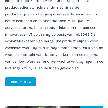
feite aan haar klanten verkoopt is een complete
productiedienst, inclusief de machines, de
productielijnen en het gespecialiseerde personeel om
het te bedienen en te onderhouden. VTM Quality
Services optimaliseert productiekosten met een een
innovatieve IIoT oplossing op basis van mbEDGE De
exploitatiekosten van dergelijke productielijnen voor
voedselverwerking zijn in hoge mate afhankelijk van de
voorspelbaarheid van de aanvoerketen en de regelmaat
van de flow. Wanneer er onverwachte vertragingen in de
leveringen zijn, vallen de lijnen gewoon stil.
VTM
Read More »
verstuurt
machine
data
veilig
naar
Office