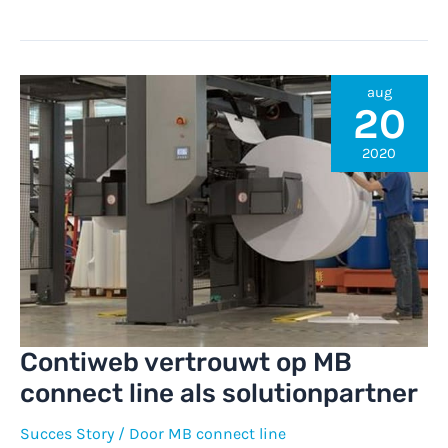
service
voor
de
cementindustrie
aug
20
2020
Contiweb vertrouwt op MB
connect line als solutionpartner
Succes Story
/ Door
MB connect line