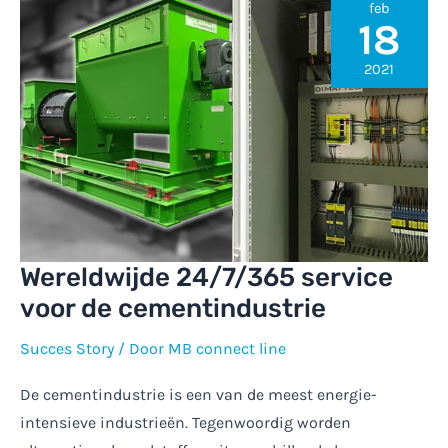
365
feb
(PowerBI)
18
2021
Wereldwijde 24/7/365 service
voor de cementindustrie
Succes Story
/ Door
MB connect line
De cementindustrie is een van de meest energie-
intensieve industrieën. Tegenwoordig worden