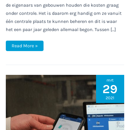
de eigenaars van gebouwen houden die kosten graag
onder controle. Het is daarom erg handig om ze vanuit
één centrale plaats te kunnen beheren en dit is waar
het een paar jaar geleden allemaal begon. Tussen […]
Gemeente
Read More »
Amsterdam
standaardiseert
op
mbNET
voor
beheer
op
mrt
afstand
29
van
haar
gebouwen
2021