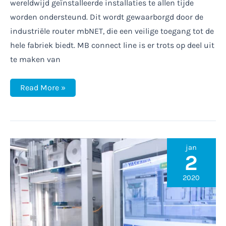
wereldwijd geïnstalleerde installaties te allen tijde
worden ondersteund. Dit wordt gewaarborgd door de
industriële router mbNET, die een veilige toegang tot de
hele fabriek biedt. MB connect line is er trots op deel uit
te maken van
Remote
Read More »
Access
bij
de
productie
van
beschermingsmaskers
jan
2
2020