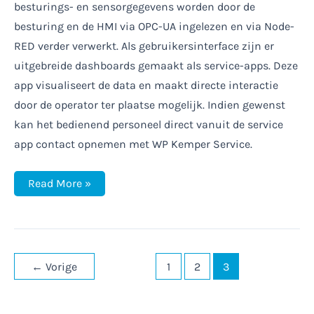
besturings- en sensorgegevens worden door de
besturing en de HMI via OPC-UA ingelezen en via Node-
RED verder verwerkt. Als gebruikersinterface zijn er
uitgebreide dashboards gemaakt als service-apps. Deze
app visualiseert de data en maakt directe interactie
door de operator ter plaatse mogelijk. Indien gewenst
kan het bedienend personeel direct vanuit de service
app contact opnemen met WP Kemper Service.
Remote
Read More »
access
ontmoet
Edge
Computing
←
Vorige
1
2
3