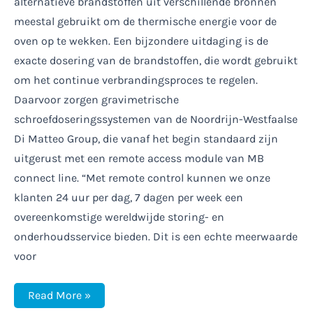
alternatieve brandstoffen uit verschillende bronnen
meestal gebruikt om de thermische energie voor de
oven op te wekken. Een bijzondere uitdaging is de
exacte dosering van de brandstoffen, die wordt gebruikt
om het continue verbrandingsproces te regelen.
Daarvoor zorgen gravimetrische
schroefdoseringssystemen van de Noordrijn-Westfaalse
Di Matteo Group, die vanaf het begin standaard zijn
uitgerust met een remote access module van MB
connect line. “Met remote control kunnen we onze
klanten 24 uur per dag, 7 dagen per week een
overeenkomstige wereldwijde storing- en
onderhoudsservice bieden. Dit is een echte meerwaarde
voor
Wereldwijde
Read More »
24/7/365