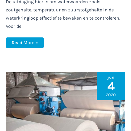
De uitdaging hier is om waterwaarden zoals
zoutgehalte, temperatuur en zuurstofgehalte in de
waterkringloop effectief te bewaken en te controleren.
Voor de
Remote
Read More »
Access
zorgt
voor
de
operationele
veiligheid
van
jun
grote
4
aquaria
2020