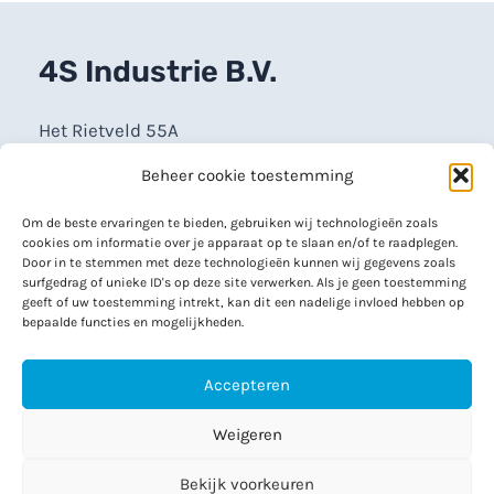
4S Industrie B.V.
Het Rietveld 55A
7321 CT Apeldoorn
Beheer cookie toestemming
info@4sindustrie.nl
Om de beste ervaringen te bieden, gebruiken wij technologieën zoals
cookies om informatie over je apparaat op te slaan en/of te raadplegen.
Door in te stemmen met deze technologieën kunnen wij gegevens zoals
Maandag – vrijdag
surfgedrag of unieke ID's op deze site verwerken. Als je geen toestemming
geeft of uw toestemming intrekt, kan dit een nadelige invloed hebben op
8:30 – 17:00 uur
bepaalde functies en mogelijkheden.
055 542 4228
Accepteren
Weigeren
Copyright © 2026 | 4S Industrie B.V.
Bekijk voorkeuren