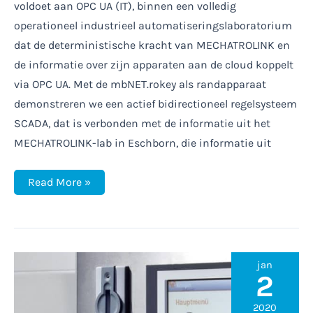
voldoet aan OPC UA (IT), binnen een volledig
operationeel industrieel automatiseringslaboratorium
dat de deterministische kracht van MECHATROLINK en
de informatie over zijn apparaten aan de cloud koppelt
via OPC UA. Met de mbNET.rokey als randapparaat
demonstreren we een actief bidirectioneel regelsysteem
SCADA, dat is verbonden met de informatie uit het
MECHATROLINK-lab in Eschborn, die informatie uit
Mechatrolink
Read More »
IoT
/
Systeemgezondheid
&
machineproductiviteit
jan
2
2020